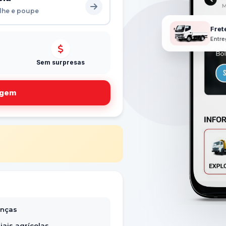
ilhe e poupe
Fret
Entre
Sem surpresas
agem
nças
iais agrícolas