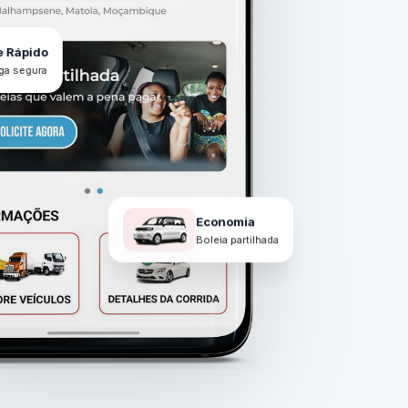
e Rápido
ga segura
Economia
Boleia partilhada