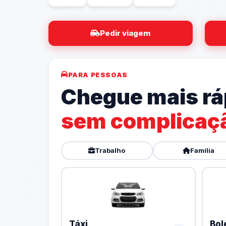
Pedir viagem
PARA PESSOAS
Chegue mais rá
sem complicaç
Trabalho
Família
Táxi
Bol