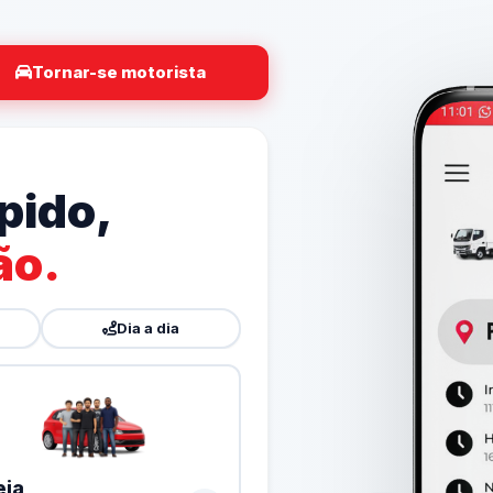
Tornar-se motorista
pido,
ão.
Dia a dia
eia