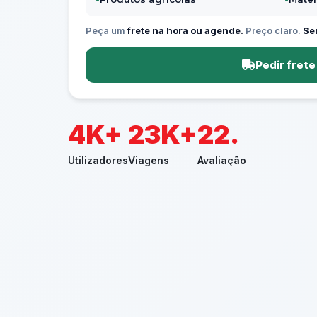
Peça um
frete na hora ou agende.
Preço claro.
Se
Pedir frete
5K+
28K+
27.
Utilizadores
Viagens
Avaliação