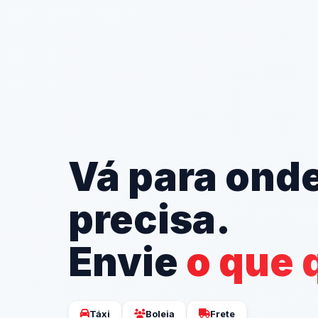
Vá para ond
precisa.
Envie
o que 
Táxi
Boleia
Frete