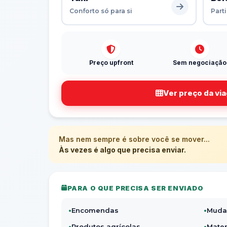
Conforto só para si
Part
Preço upfront
Sem negociação
Ver preço da vi
Mas nem sempre é sobre você se mover...
Às vezes é algo que precisa enviar.
PARA O QUE PRECISA SER ENVIADO
•
Encomendas
•
Muda
•
Produtos agrícolas
•
Mater