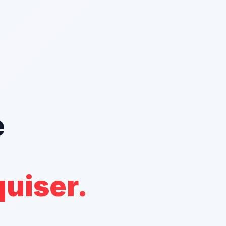
e
quiser.